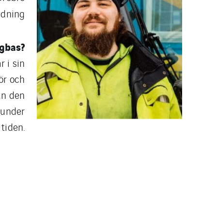
ldning
agbas?
r i sin
ör och
an den
m under
tiden.