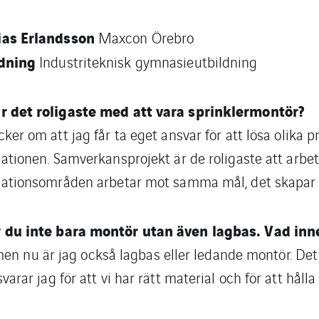
ias Erlandsson
Maxcon Örebro
dning
Industriteknisk gymnasieutbildning
r det roligaste med att vara sprinklermontör?
ycker om att jag får ta eget ansvar för att lösa oli
lationen. Samverkansprojekt är de roligaste att arbeta 
llationsområden arbetar mot samma mål, det skapar
 du inte bara montör utan även lagbas. Vad inn
 nu är jag också lagbas eller ledande montör. Det in
svarar jag för att vi har rätt material och för att hål