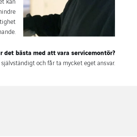
et kan
 mindre
stighet
knande.
r det bästa med att vara servicemontör?
t självständigt och får ta mycket eget ansvar.