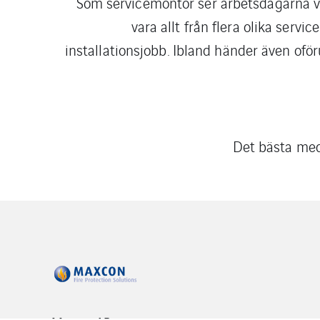
Som servicemontör ser arbetsdagarna vä
vara allt från flera olika servi
installationsjobb. Ibland händer även oför
Det bästa med 