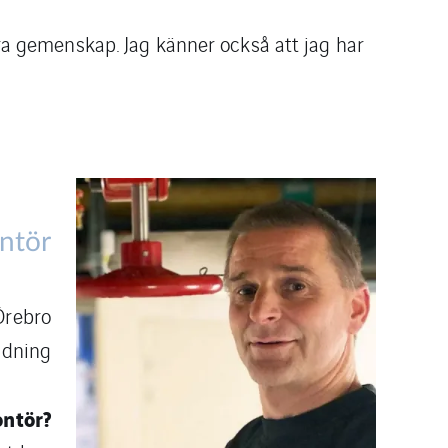
bra gemenskap. Jag känner också att jag har
ntör
rebro
ldning
ontör?