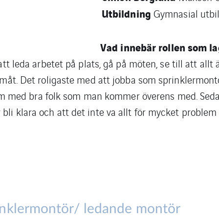
Utbildning
Gymnasial utbi
Vad innebär rollen som l
leda arbetet på plats, gå på möten, se till att allt ä
amåt. Det roligaste med att jobba som sprinklermont
team med bra folk som man kommer överens med. Sed
 bli klara och att det inte va allt för mycket proble
inklermontör/ ledande montör