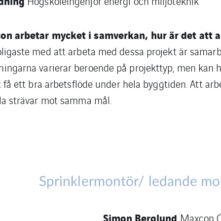
dning
Högskoleingenjör energi och miljöteknik
n arbetar mycket i samverkan, hur är det att 
oligaste med att arbeta med dessa projekt är samarb
ingarna varierar beroende på projekttyp, men kan 
tt få ett bra arbetsflöde under hela byggtiden. Att a
lla strävar mot samma mål.
Sprinklermontör/ ledande mo
Simon Berglund
Maxcon Ö