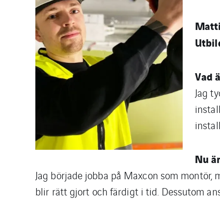
Matt
Utbil
Vad ä
Jag t
instal
insta
Nu är
Jag började jobba på Maxcon som montör, men
blir rätt gjort och färdigt i tid. Dessutom an