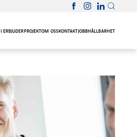
VI ERBJUDER
PROJEKT
OM OSS
KONTAKT
JOBB
HÅLLBARHET