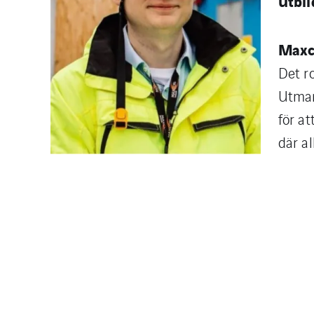
Utbil
Maxco
Det r
Utman
för a
där a