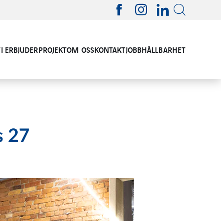
VI ERBJUDER
PROJEKT
OM OSS
KONTAKT
JOBB
HÅLLBARHET
s 27