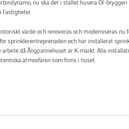
rbindynamo, nu ska det i stället husera Öl-bryggeri
Fastigheter.
istoriskt värde och renoveras och moderniseras nu fö
ör sprinklerentreprenaden och har installerat sprin
 arbete då Ångpannehuset är K-märkt. Alla installa
autentiska atmosfären som finns i huset.