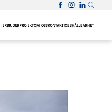
VI ERBJUDER
PROJEKT
OM OSS
KONTAKT
JOBB
HÅLLBARHET